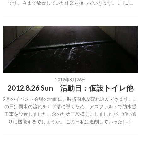
です。今まで放置していた作業を拾っていきます。 こ […]...
2012年8月26日
2012.8.26 Sun 活動日：仮設トイレ他
9月のイベント会場の地面に、時折雨水が流れ込んできます。こ
の日は雨水の流れをＵ字溝に導くため、アスファルトで防水提
工事を設置しました。念のため二段構えにしましたが、狙い通
りに機能するでしょうか。 この日私は遅刻していった […]...