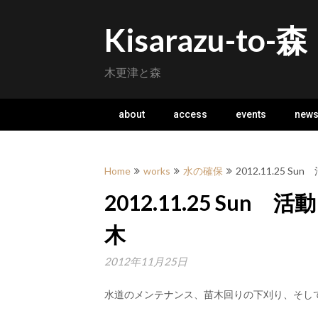
Skip
to
Kisarazu-to-森
content
木更津と森
about
access
events
new
Home
works
水の確保
2012.11.25
2012.11.25 Su
木
2012年11月25日
水道のメンテナンス、苗木回りの下刈り、そし