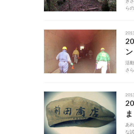
きさ
らの
201
2
ン
活動
さら
201
2
ま
あれ
な試み