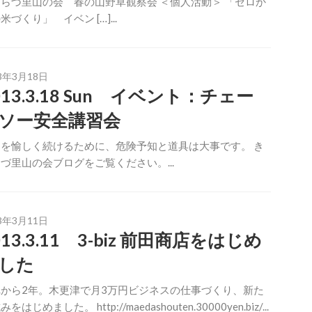
らづ里山の会 春の山野草観察会 ＜個人活動＞ 「ゼロか
米づくり」 イベン […]...
3年3月18日
013.3.18 Sun イベント：チェー
ソー安全講習会
を愉しく続けるために、危険予知と道具は大事です。 き
づ里山の会ブログをご覧ください。...
3年3月11日
013.3.11 3-biz 前田商店をはじめ
した
から2年。木更津で月3万円ビジネスの仕事づくり、新た
をはじめました。 http://maedashouten.30000yen.biz/...