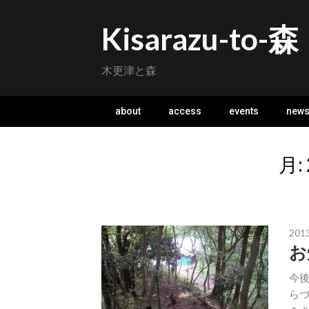
Skip
to
Kisarazu-to-森
content
木更津と森
about
access
events
new
月:
201
お
今後
らづ