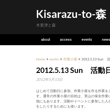
Skip
to
Kisarazu-to-森
content
木更津と森
about
access
events
new
Home
works
作業小屋
2012.5.13 S
2012.5.13 Sun 
2012年5月13日
はじめて活動日に参加。作業小屋を作る作業を
す。通常の作業小屋の目的は、里山の保全作業
他にもあります。活動やイベントに参加した人
をしたりするためにも使います。