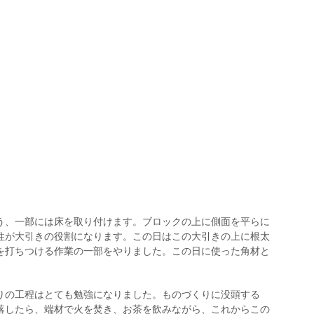
う、一部には床を取り付けます。ブロックの上に側面を平らに
柱が大引きの役割になります。この日はこの大引きの上に根太
を打ちつける作業の一部をやりました。この日に使った角材と
りの工程はとても勉強になりました。ものづくりに没頭する
落したら、端材で火を焚き、お茶を飲みながら、これからこの