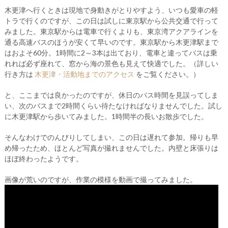
木更津へ行くときは現地で身動きがとりやすよう、いつも愛車の軽
トラで行くのですが、この日は試しに東京駅から公共交通で行って
みました。東京駅からは電車で行くよりも、東京湾アクアラインを
通る高速バスのほうが安くて早いのです。東京駅から木更津駅まで
はおよそ60分。1時間に2～3本は出ており、電車と違ってバスは乗
れれば必ず座れて、窓から海の景色も見えて快適でした。（詳しい
行き方は
木更津・活動地までのアクセス
をご覧ください。）
と、ここまでは良かったのですが、休日のバス時間を見誤ってしま
い、次のバスまで2時間くらい待たなければなりませんでした。試し
に木更津駅から歩いてみました。1時間半の長いお散歩でした。
そんなわけでのんびりしてしまい、この日は遅れて参加。帰りも早
め帰ったため、ほとんど写真が撮れませんでした。内壁と床張りは
ほぼ終わったようです。
画像が荒いのですが、作業の模様を動画で撮ってみました。