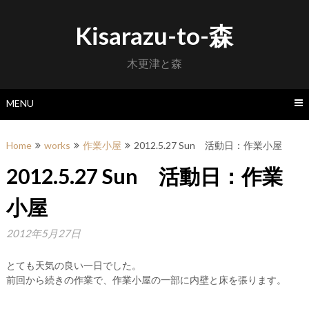
Skip
to
Kisarazu-to-森
content
木更津と森
MENU
Home
works
作業小屋
2012.5.27 Sun 活動日：作業小屋
2012.5.27 Sun 活動日：作業
小屋
2012年5月27日
とても天気の良い一日でした。
前回から続きの作業で、作業小屋の一部に内壁と床を張ります。